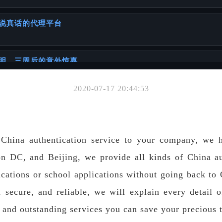
说真话的代理平台
明，三周后的意外惊喜
2020-07-17 20:44:53
你可能也喜欢
证书
 China authentication service to your company, we 
 DC, and Beijing, we provide all kinds of China aut
ations or school applications without going back to C
同年代出生人群的详细攻略
t, secure, and reliable, we will explain every detail 
e and outstanding services you can save your precious 