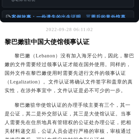
案例故事：一份遗失的出生证明，三周后的意外惊喜
@老陈有话说
2022-09-28 06:11:02
你可能也喜欢
黎巴嫩驻中国大使馆领事认证
请珍惜和妥善保存自己的重要材料
黎巴嫩（Lebanon）没有加入海牙公约，因此，黎巴
@老陈有话说
嫩的文件需要经过领事认证才能在国外使用。同样的，
国外文件在黎巴嫩使用时需要先进行文件的领事认证
针对香港居民的中国大陆无犯罪证明及相关公证服务
@老陈有话说
（Legalization）。文件认证将确认文件签字和盖章的真
实性，在涉外事宜中，文件认证是必不可少的一步。
1949年以前出生老人相关文件办理的挑战与建议
@老陈有话说
黎巴嫩驻华使馆认证的办理手续主要有三个，其一
是公证，其二是外交部认证，其三是大使馆认证。当事
人需要先在住所地具有管辖权的公证处办理公证，把相
关材料递交后，公证人员会进行严格的审核，审核通过