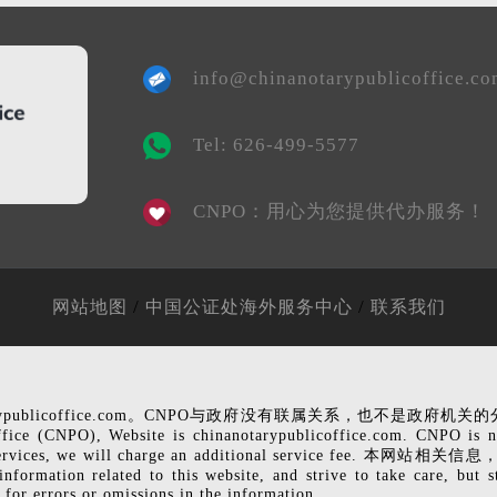
info@chinanotarypublicoffice.c
Tel: 626-499-5577
CNPO：用心为您提供代办服务！
/
/
网站地图
中国公证处海外服务中心
联系我们
rypublicoffice.com。CNPO与政府没有联属关系，也不
Website is chinanotarypublicoffice.com. CNPO is not affi
rofessional services, we will charge an additional s
 this website, and strive to take care, but still can n
 for errors or omissions in the information.