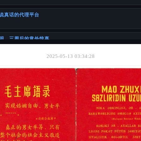
说真话的代理平台
明，三周后的意外惊喜
2025-05-13 03:34:28
你可能也喜欢
一本正经聊聊你可能忽略的「出国必备常识」
华人客户
证书