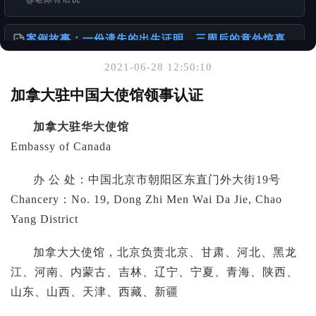
案例故事：一份遗失的出生证明，三周后的意外惊喜
@老陈有话说
2021-06-28 12:50:10
你可能也喜欢
加拿大驻中国大使馆领事认证
港台身份办理国内的无犯罪公证书
加拿大驻华大使馆
@样本库
Embassy of Canada
针对香港居民的中国大陆无犯罪证明及相关公证服务
办 公 处：中国北京市朝阳区东直门外大街19号
@老陈有话说
Chancery：No. 19, Dong Zhi Men Wai Da Jie, Chao
Yang District
一张单程证，从赴港到移民的故事
@老陈有话说
加拿大大使馆，北京负责北京、甘肃、河北、黑龙
江、河南、内蒙古、吉林、辽宁、宁夏、青海、陕西、
山东、山西、天津、西藏、新疆