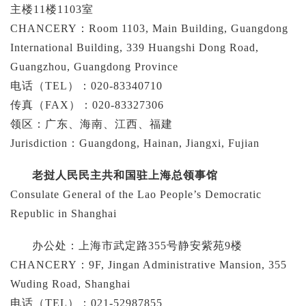
主楼11楼1103室
CHANCERY：Room 1103, Main Building, Guangdong
International Building, 339 Huangshi Dong Road,
Guangzhou, Guangdong Province
电话（TEL）：020-83340710
传真（FAX）：020-83327306
领区：广东、海南、江西、福建
Jurisdiction：Guangdong, Hainan, Jiangxi, Fujian
老挝人民民主共和国驻上海总领事馆
Consulate General of the Lao People’s Democratic
Republic in Shanghai
办公处：上海市武定路355号静安紫苑9楼
CHANCERY：9F, Jingan Administrative Mansion, 355
Wuding Road, Shanghai
电话（TEL）：021-52987855