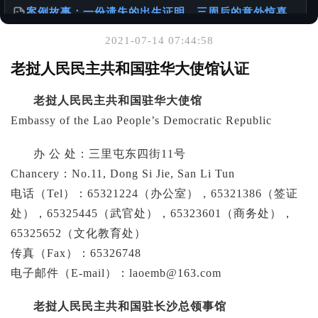
案例故事：一份遗失的出生证明，三周后的意外惊喜
@老陈有话说
2021-07-14 07:44:58
你可能也喜欢
老挝人民民主共和国驻华大使馆认证
出生证明 ≠ 出生公证书：一本正经聊聊你可能忽略的
老挝人民民主共和国驻华大使馆
「出国必备常识」
@老陈有话说
Embassy of the Lao People’s Democratic Republic
办 公 处：三里屯东四街11号
如何办理加拿大使用的出生公证书
@样本库
Chancery：No.11, Dong Si Jie, San Li Tun
电话（Tel）：65321224（办公室），65321386（签证
服务使用说明书
处），65325445（武官处），65323601（商务处），
@老陈有话说
65325652（文化教育处）
传真（Fax）：65326748
电子邮件（E-mail）：
laoemb@163.com
老挝人民民主共和国驻长沙总领事馆