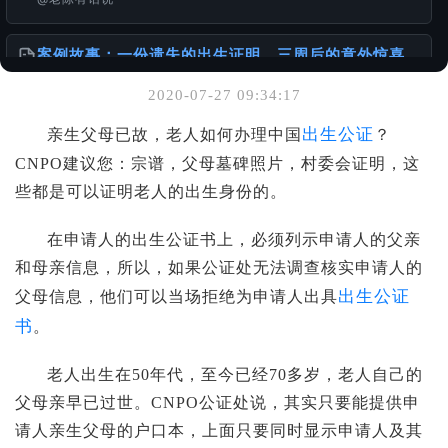
案例故事：一份遗失的出生证明，三周后的意外惊喜
@老陈有话说
2020-07-27 09:34:17
你可能也喜欢
出生公证
亲生父母已故，老人如何办理中国
？
请珍惜和妥善保存自己的重要材料
CNPO建议您：宗谱，父母墓碑照片，村委会证明，这
@老陈有话说
些都是可以证明老人的出生身份的。
一张单程证，从赴港到移民的故事
在申请人的出生公证书上，必须列示申请人的父亲
@老陈有话说
和母亲信息，所以，如果公证处无法调查核实申请人的
出生公证
父母信息，他们可以当场拒绝为申请人出具
关于服务诚信与办理流程的重要声明
书
。
@老陈有话说
老人出生在50年代，至今已经70多岁，老人自己的
父母亲早已过世。CNPO公证处说，其实只要能提供申
请人亲生父母的户口本，上面只要同时显示申请人及其