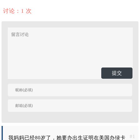
讨论：1 次
提交
有人回复时邮件通知
我
#1
我妈妈已经80岁了，她要办出生证明在美国办绿卡