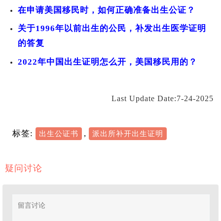
作单位人事
关系
或 1996 年
在申请美国移民时，如何正确准备出生公证？
档案中的生
前无证者常
育记录
用
关于1996年以前出生的公民，补发出生医学证明
的答复
E. 科学检验
亲子 DNA
用于弥补官
无法取得前
与个人旧证
鉴定报告；
方文件缺口
述文档或需
2022年中国出生证明怎么开，美国移民用的？
件
旧护照、驾
进一步确证
照、选民卡
血缘时
等带出生资
Last Update Date:7-24-2025
料的证件
标签:
,
出生公证书
派出所补开出生证明
疑问讨论