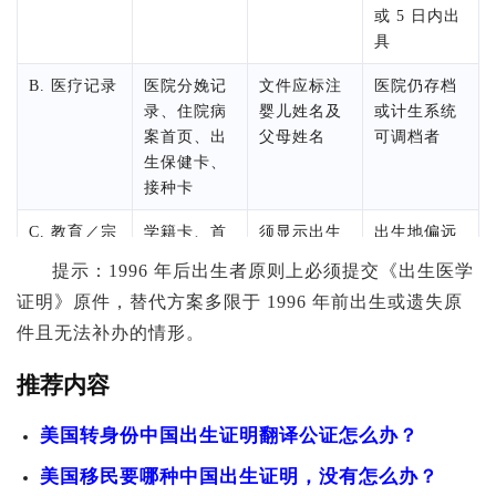
或 5 日内出
具
B. 医疗记录
医院分娩记
文件应标注
医院仍存档
录、住院病
婴儿姓名及
或计生系统
案首页、出
父母姓名
可调档者
生保健卡、
接种卡
C. 教育／宗
学籍卡、首
须显示出生
出生地偏远
教／人口登
次入学注册
地、日期与
或医院资料
提示：1996 年后出生者原则上必须提交《出生医学
记
卡；教堂洗
父母信息
缺失者
证明》原件，替代方案多限于 1996 年前出生或遗失原
礼记录（2
件且无法补办的情形。
个月内办理
者优先）；
推荐内容
历年人口普
查页
美国转身份中国出生证明翻译公证怎么办？
D. 计生／单
独生子女
可旁证母亲
70/80 后丢
美国移民要哪种中国出生证明，没有怎么办？
位档案
证；父母工
分娩及亲子
失医学证明