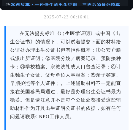
案例故事：一份遗失的出生证明，三周后的意外惊喜
@老陈有话说
2025-07-23 06:16:01
你可能也喜欢
在无法提交标准《出生医学证明》或中国《出
服务使用说明书
生公证书》的情况下，可以试着提交下面的材料给
@老陈有话说
公证处办理出生公证书但有拒件概率：①公安户籍
或派出所证明；②医院分娩／病案记录、预防接种
怎么办理出生公证书？针对不同年代出生人群的详细
攻略
卡；③学校档案、宗教洗礼或人口普查记录；④计
@老陈有话说
生独生子女证、父母单位人事档案；⑤亲子鉴定、
早期护照等个人证件；。上述辅助材料不一定能直
港澳台同胞移民加速包：无犯罪公证办理全流程+真实
接在美国移民局通过，最好是办理出生公证书最为
案例
稳妥。但是请注意并不是每个公证处都接受这些辅
@老陈有话说
助材料作为开具出生证明公证书的依据，如有任何
问题请联系CNPO工作人员。