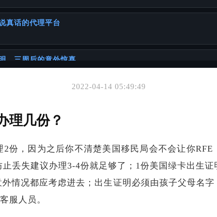
说真话的代理平台
明，三周后的意外惊喜
2022-04-14 05:49:49
你可能也喜欢
证书
办理几份？
理2份，因为之后你不清楚美国移民局会不会让你RFE
止丢失建议办理3-4份就足够了；1份美国绿卡出生
意外情况都应考虑进去；出生证明必须由孩子父母名字
要另外一方签名吗？
O客服人员。