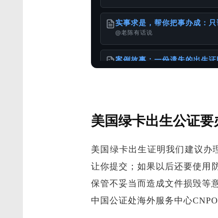
实事求是，帮你把事办成：只
@老陈有话说
案例故事：一份遗失的出生证
@老陈有话说
港台身份办理国内的无犯罪公
美国绿卡出生公证要
@样本库
美国绿卡出生证明我们建议办
服务使用说明书
@老陈有话说
让你提交；如果以后还要使用防
保管不妥当而造成文件损毁等
离婚的话 DS-3053 还需
@老陈有话说
中国公证处海外服务中心CNP