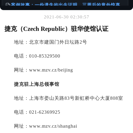
案例故事：一份遗失的出生证明，三周后的意外惊喜
@老陈有话说
2021-06-30 02:30:57
你可能也喜欢
捷克（Czech Republic）驻华使馆认证
在申请美国移民时，如何正确准备出生公证？
地址：北京市建国门外日坛路2号
@老陈有话说
电话：010-85329500
一张单程证，从赴港到移民的故事
@老陈有话说
网址：www.mzv.cz/beijing
港台身份办理国内的无犯罪公证书
捷克驻上海总领事馆
@样本库
地址：上海市娄山关路83号新虹桥中心大厦808室
电话：021-62369925
网址：www.mzv.cz/shanghai