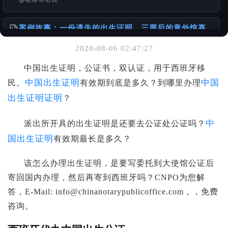
案例故事：一份遗失的出生证明，三周后的意外惊喜
@老陈有话说
2020-08-06 02:47:27
你可能也喜欢
中国出生证明，公证书，双认证，用于西班牙移
针对香港居民的中国大陆无犯罪证明及相关公证服务
中国出生证明
中国
民。
有效期到底是多久？到哪里办理
@老陈有话说
出生证明证明
？
离婚的话 DS-3053 还需要另外一方签名吗？
中
派出所开具的出生证明是还要去公证处公证吗？
@老陈有话说
国出生证明
有效期最长是多久？
请珍惜和妥善保存自己的重要材料
该怎么办理出生证明，是要写委托到大使馆公证后
@老陈有话说
寄回国内办理，然后再寄到西班牙吗？CNPO为您解
答，E-Mail:
info@chinanotarypublicoffice.com
，，免费
咨询。