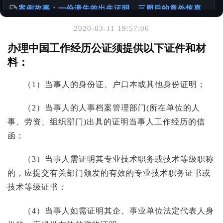
案例故事：一份遗失的出生证明，三周后的意外惊喜
@老陈有话说
2020-03-11 19:57:06
你可能也喜欢
办理中国工作经历公证须提供以下证件和材
料：
一张单程证，从赴港到移民的故事
@老陈有话说
（1）当事人的身份证、户口本或其他身份证明；
“Apostille”中文译名的演变
（2）当事人的人事档案管理部门(所在单位的人
@老陈有话说
事、劳资、组织部门)出具的证明当事人工作经历的信
函；
如何办理加拿大使用的出生公证书
@样本库
（3）当事人需证明其专业技术职务或技术等级职称
的，应提交有关部门颁发的有效的专业技术职务证书或
技术等级证书；
（4）当事人如需证明其企、事业单位法定代表人身