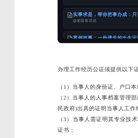
实事求是，帮你把事办成：只
@老陈有话说
案例故事：一份遗失的出生证
@老陈有话说
办理工作经历公证须提供以下
请珍惜和妥善保存自己的重要
@老陈有话说
（1）当事人的身份证、户口本
出生证明 ≠ 出生公证书：
（2）当事人的人事档案管理
@老陈有话说
民政府)出具的证明当事人工作
怎么办理出生公证书？针对不
（3）当事人需证明其专业技
@老陈有话说
证书；