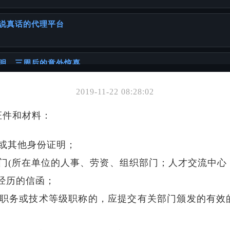
说真话的代理平台
明，三周后的意外惊喜
2019-11-22 08:28:02
你可能也喜欢
证件和材料：
材料
或其他身份证明；
一本正经聊聊你可能忽略的「出国必备常识」
部门(所在单位的人事、劳资、组织部门；人才交流中心
经历的信函；
同年代出生人群的详细攻略
术职务或技术等级职称的，应提交有关部门颁发的有效