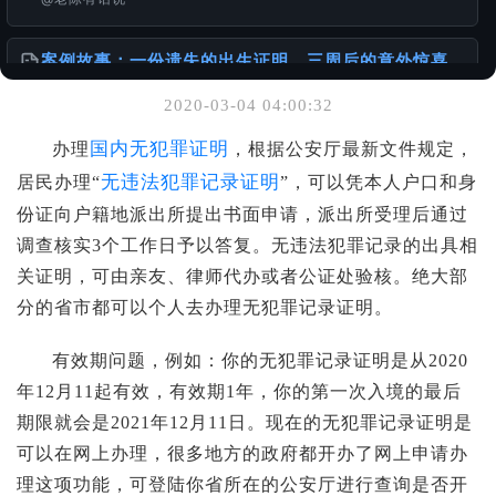
案例故事：一份遗失的出生证明，三周后的意外惊喜
@老陈有话说
2020-03-04 04:00:32
你可能也喜欢
国内无犯罪证明
办理
，根据公安厅最新文件规定，
离婚的话 DS-3053 还需要另外一方签名吗？
无违法犯罪记录证明
居民办理“
”，可以凭本人户口和身
@老陈有话说
份证向户籍地派出所提出书面申请，派出所受理后通过
调查核实3个工作日予以答复。无违法犯罪记录的出具相
1949年以前出生老人相关文件办理的挑战与建议
关证明，可由亲友、律师代办或者公证处验核。绝大部
@老陈有话说
分的省市都可以个人去办理无犯罪记录证明。
在申请美国移民时，如何正确准备出生公证？
有效期问题，例如：你的无犯罪记录证明是从2020
@老陈有话说
年12月11起有效，有效期1年，你的第一次入境的最后
期限就会是2021年12月11日。现在的无犯罪记录证明是
可以在网上办理，很多地方的政府都开办了网上申请办
理这项功能，可登陆你省所在的公安厅进行查询是否开