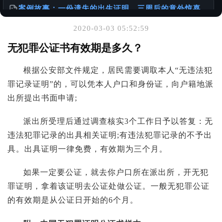
案例故事：一份遗失的出生证明，三周后的意外惊喜
@老陈有话说
2020-03-03 05:52:59
你可能也喜欢
无犯罪公证书有效期是多久？
出生证明 ≠ 出生公证书：一本正经聊聊你可能忽略的
根据公安部文件规定，居民需要调取本人“无违法犯
「出国必备常识」
@老陈有话说
罪记录证明”的，可以凭本人户口和身份证，向户籍地派
出所提出书面申请;
请珍惜和妥善保存自己的重要材料
@老陈有话说
派出所受理后通过调查核实3个工作日予以答复：无
违法犯罪记录的出具相关证明;有违法犯罪记录的不予出
在申请美国移民时，如何正确准备出生公证？
具。出具证明一律免费，有效期为三个月。
@老陈有话说
如果一定要公证，就去你户口所在派出所，开无犯
罪证明，拿着该证明去公证处做公证。一般无犯罪公证
的有效期是从公证日开始的6个月。