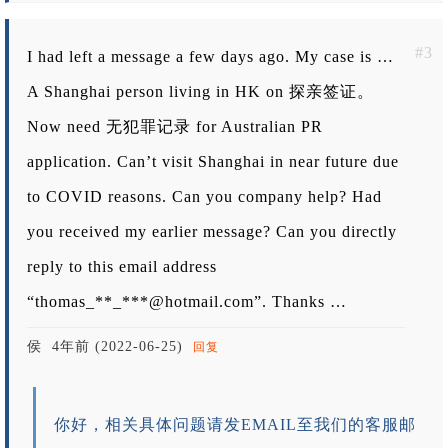
#3
I had left a message a few days ago. My case is …
A Shanghai person living in HK on 探亲签证。
Now need 无犯罪记录 for Australian PR
application. Can’t visit Shanghai in near future due
to COVID reasons. Can you company help? Had
you received my earlier message? Can you directly
reply to this email address
“thomas_**_***@hotmail.com”. Thanks …
侯
4年前 (2022-06-25)
回复
你好，相关具体问题请发EMAIL至我们的客服邮