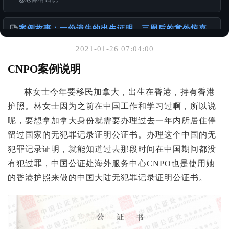
案例故事：一份遗失的出生证明，三周后的意外惊喜
@老陈有话说
2021-01-26 07:04:00
你可能也喜欢
CNPO案例说明
出生证明 ≠ 出生公证书：一本正经聊聊你可能忽略的
林女士今年要移民加拿大，出生在香港，持有香港
「出国必备常识」
@老陈有话说
护照。林女士因为之前在中国工作和学习过啊，所以说
呢，要想拿加拿大身份就需要办理过去一年内所居住停
一张单程证，从赴港到移民的故事
留过国家的无犯罪记录证明公证书。办理这个中国的无
@老陈有话说
犯罪记录证明，就能知道过去那段时间在中国期间都没
有犯过罪，中国公证处海外服务中心CNPO也是使用她
离婚的话 DS-3053 还需要另外一方签名吗？
的香港护照来做的中国大陆无犯罪记录证明公证书。
@老陈有话说