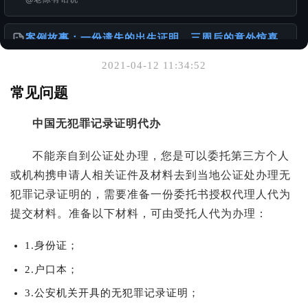
案例故事：一份遗失的出生证明，三周后的意外惊喜
@老陈有话说
2021-04-12 11:34:52
你可能也喜欢
常见问题
出生证明 ≠ 出生公证书：一本正经聊聊你可能忽略的
中国无犯罪记录证明代办
「出国必备常识」
@老陈有话说
不能亲自到公证处办理，您是可以委托第三方个人
或机构携申请人相关证件及材料去到当地公证处办理无
“Apostille”中文译名的演变
@老陈有话说
犯罪记录证明的，需要准备一份委托书授权代理人代为
提交材料。准备以下材料，可由受托人代为办理：
港台身份办理国内的无犯罪公证书
@样本库
1.身份证；
2.户口本；
3.公安机关开具的无犯罪记录证明；