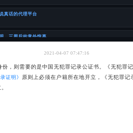
说真话的代理平台
明，三周后的意外惊喜
2021-04-07 07:47:16
你可能也喜欢
身份，则需要的是中国无犯罪记录公证书。《无犯罪
材料
原则上必须在户籍所在地开立，《无犯罪记
记录证明》
立。
证书
一本正经聊聊你可能忽略的「出国必备常识」