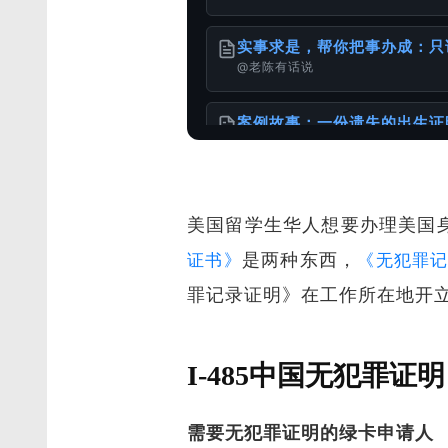
实事求是，帮你把事办成：只
@老陈有话说
案例故事：一份遗失的出生证
@老陈有话说
美国留学生华人想要办理美国
请珍惜和妥善保存自己的重要
@老陈有话说
是两种东西，
证书》
《无犯罪
罪记录证明》在工作所在地开
港台身份办理国内的无犯罪公
@样本库
I-485中国无犯罪证明
出生证明 ≠ 出生公证书：
@老陈有话说
需要无犯罪证明的绿卡申请人