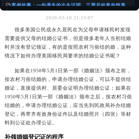
案例故事：一份遗失的出生证明，三周后的意外惊喜
@老陈有话说
2020-03-10 21:15:07
你可能也喜欢
很多美国公民或永久居民在为父母申请移民时发现
需要提供父母的结婚公证书，但是很多老年人当初结婚
如何办理加拿大使用的出生公证书
@样本库
时并没有登记领证，有的是按照农村习俗结的婚，这种
情况下如何办理美国移民局要求的结婚公证书呢？
出生证明 ≠ 出生公证书：一本正经聊聊你可能忽略的
「出国必备常识」
如果在1950年5月1日第一部《婚姻法》颁布之前，
@老陈有话说
按农村习俗结婚的，申请办理结婚公证，可以不提供结
婚证，直接提供村、居委会证明办理结婚公证；如果在
服务使用说明书
1950年5月1日第一部《婚姻法》颁布之后，按农村习俗
@老陈有话说
结婚的，申请办理结婚公证，应当先到民政局补办结婚
登记，再带齐有效身份证件以及结婚照片（四张）等材
料到公证处办理公证。
补领婚姻登记证的程序