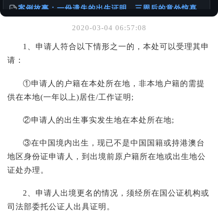
案例故事：一份遗失的出生证明，三周后的意外惊喜
@老陈有话说
2020-03-04 06:57:08
你可能也喜欢
1、申请人符合以下情形之一的，本处可以受理其申
请：
关于服务诚信与办理流程的重要声明
@老陈有话说
①申请人的户籍在本处所在地，非本地户籍的需提
供在本地(一年以上)居住/工作证明;
出生证明 ≠ 出生公证书：一本正经聊聊你可能忽略的
「出国必备常识」
@老陈有话说
②申请人的出生事实发生地在本处所在地;
③在中国境内出生，现已不是中国国籍或持港澳台
怎么办理出生公证书？针对不同年代出生人群的详细
攻略
地区身份证申请人，到出境前原户籍所在地或出生地公
@老陈有话说
证处办理。
2、申请人出境更名的情况，须经所在国公证机构或
司法部委托公证人出具证明。