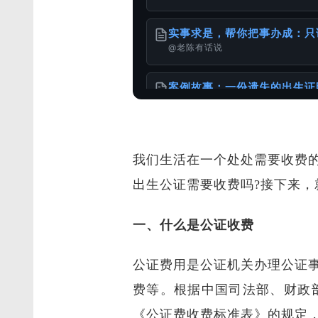
实事求是，帮你把事办成：只
@老陈有话说
案例故事：一份遗失的出生证
@老陈有话说
我们生活在一个处处需要收费
在申请美国移民时，如何正确
@老陈有话说
出生公证需要收费吗?接下来
港台身份办理国内的无犯罪公
一、什么是公证收费
@样本库
公证费用是公证机关办理公证
一张单程证，从赴港到移民的
@老陈有话说
费等。根据中国司法部、财政部
《公证费收费标准表》的规定