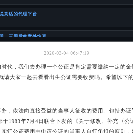
说真话的代理平台
明，三周后的意外惊喜
2020-03-04 06:47:19
你可能也喜欢
的时代，我们去办理一个公证是肯定需要缴纳一定的金
准备出生公证？
，就请大家一起去看看出生公证需要收费吗。希望以下
证书
事务，依法向直接受益的当事人征收的费用。包括办证
故事
于1983年7月4日联合下发的《关于修改、补充〈
，实行公证费用由申请公证的当事人自行负担的原则，