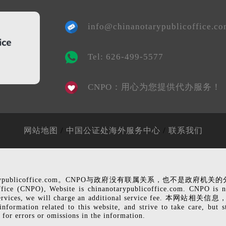
info@chinanotarypublicoffice.c
Tel: 626-499-5577
CNPO：用心为您提供代办服务！
/
/
网站地图
中国公证处海外服务中心
联系我们
rypublicoffice.com。CNPO与政府没有联属关系，也不
Website is chinanotarypublicoffice.com. CNPO is not affi
rofessional services, we will charge an additional s
 this website, and strive to take care, but still can n
 for errors or omissions in the information.