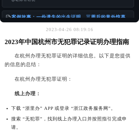
案例故事：一份遗失的出生证明，三周后的意外惊喜
@老陈有话说
2023-04-26 08:19:16
你可能也喜欢
2023年中国杭州市无犯罪记录证明办理指南
港台身份办理国内的无犯罪公证书
在杭州办理无犯罪证明的详细信息。以下是您提供
@样本库
的信息的总结：
怎么办理出生公证书？针对不同年代出生人群的详细
在杭州办理无犯罪证明：
攻略
@老陈有话说
线上办理：
离婚的话 DS-3053 还需要另外一方签名吗？
下载 “浙里办” APP 或登录 “浙江政务服务网”。
@老陈有话说
搜索 “无犯罪”，找到线上办理入口并按照指引完成申
请。