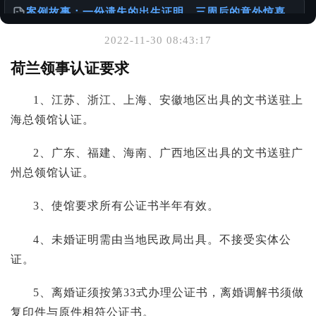
案例故事：一份遗失的出生证明，三周后的意外惊喜
@老陈有话说
2022-11-30 08:43:17
你可能也喜欢
荷兰领事认证要求
怎么办理出生公证书？针对不同年代出生人群的详细
1、江苏、浙江、上海、安徽地区出具的文书送驻上
攻略
@老陈有话说
海总领馆认证。
2、广东、福建、海南、广西地区出具的文书送驻广
“Apostille”中文译名的演变
@老陈有话说
州总领馆认证。
3、使馆要求所有公证书半年有效。
请珍惜和妥善保存自己的重要材料
@老陈有话说
4、未婚证明需由当地民政局出具。不接受实体公
证。
5、离婚证须按第33式办理公证书，离婚调解书须做
复印件与原件相符公证书。