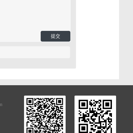
提交
om