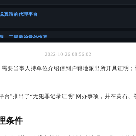
说真话的代理平台
明，三周后的意外惊喜
2022-10-26 08:56:02
你可能也喜欢
，需要当事人持单位介绍信到户籍地派出所开具证明；计
件办理的挑战与建议
平台”推出了“无犯罪记录证明”网办事项，并在黄石
同年代出生人群的详细攻略
理条件