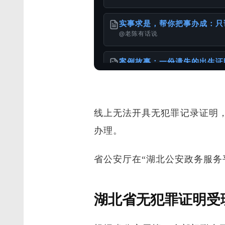
实事求是，帮你把事办成：只
@老陈有话说
案例故事：一份遗失的出生证
@老陈有话说
线上无法开具无犯罪记录证明
1949年以前出生老人相关文
@老陈有话说
办理。
服务使用说明书
省公安厅在“湖北公安政务服务
@老陈有话说
怎么办理出生公证书？针对不
湖北省无犯罪证明受
@老陈有话说