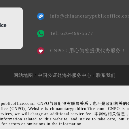
info@chinanotarypublicoffice.c
Tel: 626-499-5577
CNPO：用心为您提供代办服务！
/
/
网站地图
中国公证处海外服务中心
联系我们
rypublicoffice.com。CNPO与政府没有联属关系，也不
Website is chinanotarypublicoffice.com. CNPO is not affi
rofessional services, we will charge an additional s
 this website, and strive to take care, but still can n
 for errors or omissions in the information.