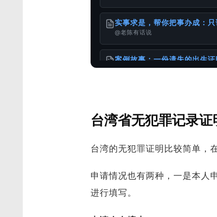
实事求是，帮你把事办成：只
@老陈有话说
案例故事：一份遗失的出生证
@老陈有话说
港台身份办理国内的无犯罪公
台湾省无犯罪记录证
@样本库
台湾的无犯罪证明比较简单，
怎么办理出生公证书？针对不
@老陈有话说
申请情况也有两种，一是本人
出生证明 ≠ 出生公证书：
进行填写。
@老陈有话说