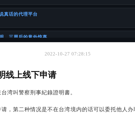
说真话的代理平台
明，三周后的意外惊喜
2022-10-27 07:28:15
你可能也喜欢
证书
明线上线下申请
在台湾叫警察刑事紀錄證明書。
同年代出生人群的详细攻略
申请，第二种情况是不在台湾境内的话可以委托他人办
一本正经聊聊你可能忽略的「出国必备常识」