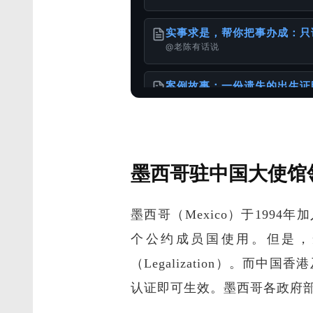
实事求是，帮你把事办成：只
@老陈有话说
案例故事：一份遗失的出生证
@老陈有话说
沟通精简化，更高效服务海外
墨西哥驻中国大使馆
@老陈有话说
墨西哥（Mexico）于1994
服务使用说明书
@老陈有话说
个公约成员国使用。但是，
（Legalization）。
请珍惜和妥善保存自己的重要
@老陈有话说
认证即可生效。墨西哥各政府