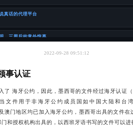
说真话的代理平台
明，三周后的意外惊喜
2022-09-28 09:51:12
你可能也喜欢
华人客户
领事认证
年加入了 海牙公约，因此，墨西哥的文件经过海牙认证（Apo
当文件用于非海牙公约成员国如中国大陆和台
而中国香港及澳门地区均已加入海牙公约，墨西哥出具的文
材料
部门和授权机构出具的，以西班牙语书写的文件可以进