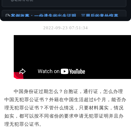
案例故事：一份遗失的出生证明，三周后的意外惊喜
@老陈有话说
2022-09-23 07:51:34
你可能也喜欢
离婚的话 DS-3053 还需要另外一方签名吗？
@老陈有话说
关于服务诚信与办理流程的重要声明
@老陈有话说
中国身份证过期怎么？台胞证，通行证，怎么办理
如何办理加拿大使用的出生公证书
@样本库
中国无犯罪公证书？外籍在中国生活超过6个月，能否办
理无犯罪公证书？不管什么情况，只要材料属实，情况
如实，都可以按不同省份的要求申请无犯罪证明并且办
理无犯罪公证书。