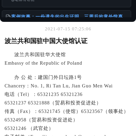
案例故事：一份遗失的出生证明，三周后的意外惊喜
@老陈有话说
2021-07-15 07:25:06
你可能也喜欢
波兰共和国驻中国大使馆认证
怎么办理出生公证书？针对不同年代出生人群的详细
波兰共和国驻华大使馆
攻略
@老陈有话说
Embassy of the Republic of Poland
办 公 处：建国门外日坛路1号
一张单程证，从赴港到移民的故事
@老陈有话说
Chancery：No. 1, Ri Tan Lu, Jian Guo Men Wai
电话（Tel）：65321235 65321236
沟通精简化，更高效服务海外华人客户
65321237 65321888（贸易和投资促进处）
@老陈有话说
传真（Fax）：65321745（使馆）65323567（领事处）
65324958（贸易和投资促进处）
65321246 （武官处）