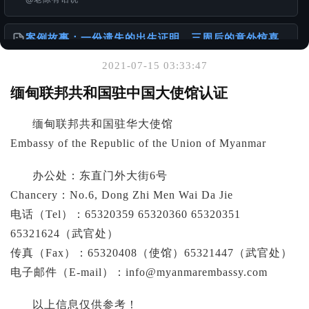
案例故事：一份遗失的出生证明，三周后的意外惊喜
@老陈有话说
2021-07-15 03:33:47
你可能也喜欢
缅甸联邦共和国驻中国大使馆认证
“Apostille”中文译名的演变
缅甸联邦共和国驻华大使馆
@老陈有话说
Embassy of the Republic of the Union of Myanmar
1949年以前出生老人相关文件办理的挑战与建议
办公处：东直门外大街6号
@老陈有话说
Chancery：No.6, Dong Zhi Men Wai Da Jie
电话（Tel）：65320359 65320360 65320351
离婚的话 DS-3053 还需要另外一方签名吗？
@老陈有话说
65321624（武官处）
传真（Fax）：65320408（使馆）65321447（武官处）
电子邮件（E-mail）：
info@myanmarembassy.com
以上信息仅供参考！