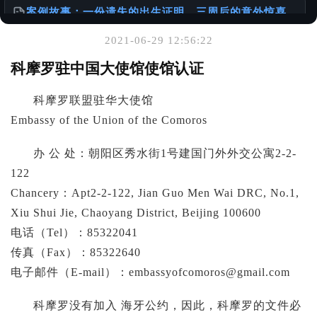
案例故事：一份遗失的出生证明，三周后的意外惊喜
@老陈有话说
2021-06-29 12:56:22
你可能也喜欢
科摩罗驻中国大使馆使馆认证
出生证明 ≠ 出生公证书：一本正经聊聊你可能忽略的
科摩罗联盟驻华大使馆
「出国必备常识」
@老陈有话说
Embassy of the Union of the Comoros
办 公 处：朝阳区秀水街1号建国门外外交公寓2-2-
在申请美国移民时，如何正确准备出生公证？
@老陈有话说
122
Chancery：Apt2-2-122, Jian Guo Men Wai DRC, No.1,
怎么办理出生公证书？针对不同年代出生人群的详细
Xiu Shui Jie, Chaoyang District, Beijing 100600
攻略
电话（Tel）：85322041
@老陈有话说
传真（Fax）：85322640
电子邮件（E-mail）：
embassyofcomoros@gmail.com
科摩罗没有加入 海牙公约，因此，科摩罗的文件必