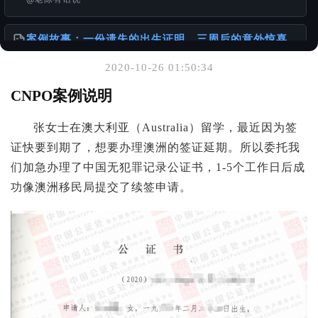
案例故事：一份遗失的出生证明，三周后的意外惊喜
@老陈有话说
2020-10-26 01:50:34
你可能也喜欢
CNPO案例说明
关于服务诚信与办理流程的重要声明
张女士在澳大利亚（Australia）留学，最近因为签
@老陈有话说
证快要到期了，想要办理澳洲的签证延期。所以委托我
们加急办理了中国无犯罪记录公证书，1-5个工作日后成
沟通精简化，更高效服务海外华人客户
@老陈有话说
功像澳洲移民局提交了续签申请。
出生证明 ≠ 出生公证书：一本正经聊聊你可能忽略的
「出国必备常识」
@老陈有话说