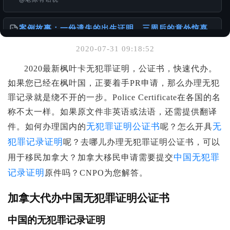
案例故事：一份遗失的出生证明，三周后的意外惊喜
@老陈有话说
2020-07-31 09:18:52
你可能也喜欢
2020最新枫叶卡无犯罪证明，公证书，快速代办。
如果您已经在枫叶国，正要着手PR申请，那么办理无犯
针对香港居民的中国大陆无犯罪证明及相关公证服务
@老陈有话说
罪记录就是绕不开的一步。Police Certificate在各国的名
称不太一样。如果原文件非英语或法语，还需提供翻译
一张单程证，从赴港到移民的故事
无犯罪证明公证书
无
件。如何办理国内的
呢？怎么开具
@老陈有话说
犯罪记录证明
呢？去哪儿办理无犯罪证明公证书，可以
中国无犯罪
用于移民加拿大？加拿大移民申请需要提交
如何办理加拿大使用的出生公证书
记录证明
@样本库
原件吗？CNPO为您解答。
加拿大代办中国无犯罪证明公证书
中国的无犯罪记录证明