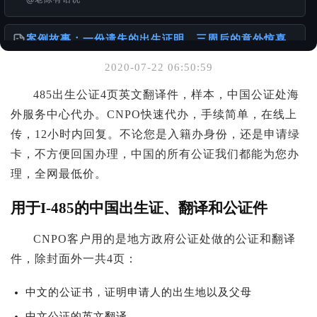
案例故事：一份遗失的出生证明，三周后的意外惊喜
@老陈有话说
2020-07-22 06:50:59
你可能也喜欢
485出生公证4页英文翻译件，样本，中国公证处海
外服务中心代办。
离婚的话 DS-3053 还需要另外一方签名吗？
CNPO
快速代办，手续简单，在线上
@老陈有话说
传，
12
小时内回复。不论您是入籍办身份，还是申请绿
卡，不方便回国办理，中国的所有公证我们都能为您办
港台身份办理国内的无犯罪公证书
理，全网最低价。
@样本库
用于I-485的中国出生证、翻译和公证件
一张单程证，从赴港到移民的故事
@老陈有话说
CNPO客户用的是地方政府公证处做的公证和翻译
件，除封面外一共4页：
中文的公证书，证明申请人的出生地以及父母
中文公证的英文翻译