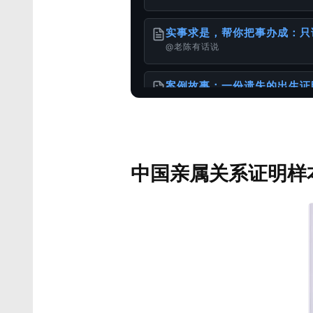
实事求是，帮你把事办成：只
@老陈有话说
案例故事：一份遗失的出生证
@老陈有话说
如何办理加拿大使用的出生公
中国亲属关系证明样
@样本库
服务使用说明书
@老陈有话说
港澳台同胞移民加速包：无犯
@老陈有话说