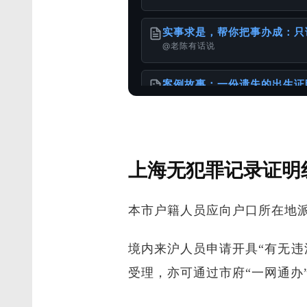
实事求是，帮你把事办成：只
@老陈有话说
案例故事：一份遗失的出生证
@老陈有话说
一张单程证，从赴港到移民的
上海无犯罪记录证明
@老陈有话说
本市户籍人员应向户口所在地派
请珍惜和妥善保存自己的重要
@老陈有话说
境内来沪人员申请开具“有无
针对香港居民的中国大陆无犯
受理，亦可通过市府“一网通办”
@老陈有话说