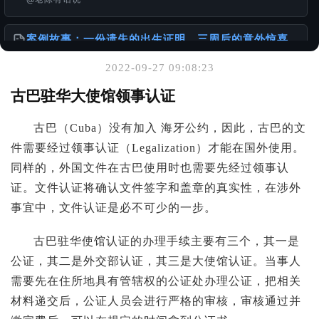
案例故事：一份遗失的出生证明，三周后的意外惊喜
@老陈有话说
2022-09-27 09:08:23
你可能也喜欢
古巴驻华大使馆领事认证
一张单程证，从赴港到移民的故事
古巴（Cuba）没有加入 海牙公约，因此，古巴的文
@老陈有话说
件需要经过领事认证（Legalization）才能在国外使用。
同样的，外国文件在古巴使用时也需要先经过领事认
怎么办理出生公证书？针对不同年代出生人群的详细
攻略
证。文件认证将确认文件签字和盖章的真实性，在涉外
@老陈有话说
事宜中，文件认证是必不可少的一步。
服务使用说明书
古巴驻华使馆认证的办理手续主要有三个，其一是
@老陈有话说
公证，其二是外交部认证，其三是大使馆认证。当事人
需要先在住所地具有管辖权的公证处办理公证，把相关
材料递交后，公证人员会进行严格的审核，审核通过并