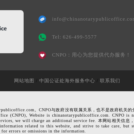
info@chinanotarypublicoffice.c
Tel: 626-499-5577
CNPO：用心为您提供代办服务！
/
/
网站地图
中国公证处海外服务中心
联系我们
rypublicoffice.com。CNPO与政府没有联属关系，也不
Website is chinanotarypublicoffice.com. CNPO is not affi
rofessional services, we will charge an additional s
 this website, and strive to take care, but still can n
 for errors or omissions in the information.