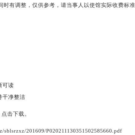
时间时有调整，仅供参考，请当事人以使馆实际收费标
晰可读
持干净整洁
，点击下载。
srz/sblsrzxz/201609/P020211130351502585660.pdf