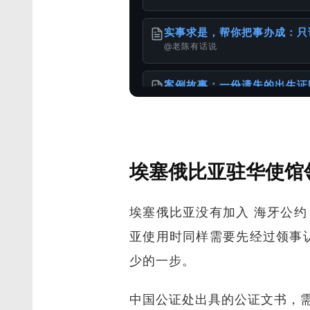
实事求是，帮你把事办成：只
@老陈有话说
案例故事：一份遗失的出生证
@老陈有话说
港澳台同胞移民加速包：无犯
埃塞俄比亚驻华使馆
@老陈有话说
埃塞俄比亚没有加入 海牙公
如何办理加拿大使用的出生公
@样本库
亚使用时同样需要先经过领事
少的一步。
关于服务诚信与办理流程的重
@老陈有话说
中国公证处出具的公证文书，