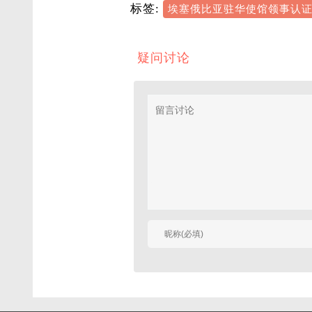
标签:
埃塞俄比亚驻华使馆领事认
疑问讨论