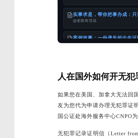
实事求是，帮你把事办成：只
@老陈有话说
案例故事：一份遗失的出生证
@老陈有话说
港澳台同胞移民加速包：无犯
人在国外如何开无犯
@老陈有话说
如果您在美国、加拿大无法回
在申请美国移民时，如何正确
@老陈有话说
友为您代为申请办理无犯罪证
国公证处海外服务中心CNPO
出生证明 ≠ 出生公证书：
@老陈有话说
无犯罪记录证明信（Letter fro