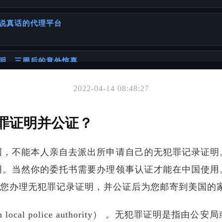
说真话的代理平台
明，三周后的意外惊喜
2022-04-14 08:48:27
你可能也喜欢
罪公证办理全流程+真实案例
罪证明并公证？
国，不能本人亲自去派出所申请自己的无犯罪记录证明
准备出生公证？
明。当然你的委托书需要办理领事认证才能在中国使用
为您办理无犯罪记录证明，并公证后为您邮寄到美国的
一本正经聊聊你可能忽略的「出国必备常识」
m local police authority） 。无犯罪证明