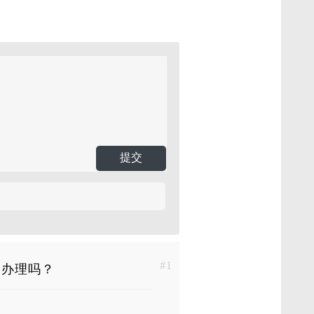
提交
#1
助办理吗？