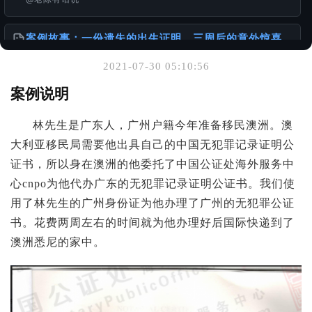
案例故事：一份遗失的出生证明，三周后的意外惊喜
@老陈有话说
2021-07-30 05:10:56
你可能也喜欢
案例说明
服务使用说明书
林先生是广东人，广州户籍今年准备移民澳洲。澳
@老陈有话说
大利亚移民局需要他出具自己的中国无犯罪记录证明公
证书，所以身在澳洲的他委托了中国公证处海外服务中
请珍惜和妥善保存自己的重要材料
@老陈有话说
心cnpo为他代办广东的无犯罪记录证明公证书。我们使
用了林先生的广州身份证为他办理了广州的无犯罪公证
港台身份办理国内的无犯罪公证书
书。花费两周左右的时间就为他办理好后国际快递到了
@样本库
澳洲悉尼的家中。