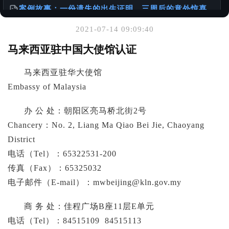
案例故事：一份遗失的出生证明，三周后的意外惊喜
@老陈有话说
2021-07-14 09:09:40
你可能也喜欢
马来西亚驻中国大使馆认证
1949年以前出生老人相关文件办理的挑战与建议
马来西亚驻华大使馆
@老陈有话说
Embassy of Malaysia
服务使用说明书
办 公 处：朝阳区亮马桥北街2号
@老陈有话说
Chancery：No. 2, Liang Ma Qiao Bei Jie, Chaoyang
District
港台身份办理国内的无犯罪公证书
@样本库
电话（Tel）：65322531-200
传真（Fax）：65325032
电子邮件（E-mail）：
mwbeijing@kln.gov.my
商 务 处：佳程广场B座11层E单元
电话（Tel）：84515109 84515113