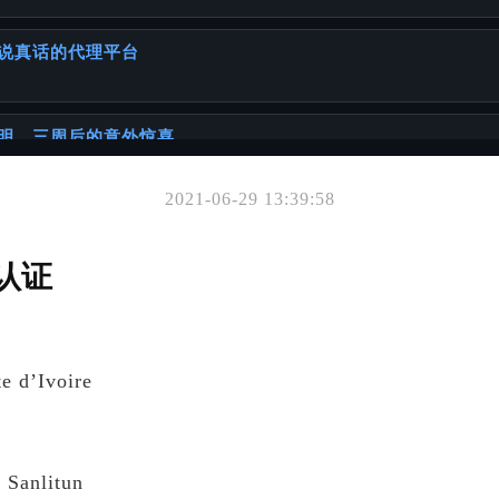
说真话的代理平台
明，三周后的意外惊喜
2021-06-29 13:39:58
你可能也喜欢
要另外一方签名吗？
认证
准备出生公证？
e d’Ivoire
件办理的挑战与建议
 Sanlitun