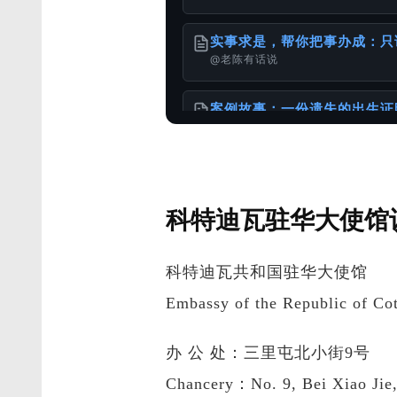
实事求是，帮你把事办成：只
@老陈有话说
案例故事：一份遗失的出生证
@老陈有话说
离婚的话 DS-3053 还需
科特迪瓦驻华大使馆
@老陈有话说
科特迪瓦共和国驻华大使馆
在申请美国移民时，如何正确
@老陈有话说
Embassy of the Republic of Cot
1949年以前出生老人相关文
办 公 处：三里屯北小街9号
@老陈有话说
Chancery：No. 9, Bei Xiao Jie,