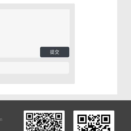
提交
om