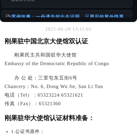
案例故事：一份遗失的出生证明，三周后的意外惊喜
@老陈有话说
2021-06-29 13:11:01
你可能也喜欢
刚果驻中国北京大使馆双认证
港澳台同胞移民加速包：无犯罪公证办理全流程+真实
刚果民主共和国驻华大使馆
案例
@老陈有话说
Embassy of the Democratic Republic of Congo
办 公 处：三里屯东五街6号
一张单程证，从赴港到移民的故事
@老陈有话说
Chancery：No. 6, Dong Wu Jie, San Li Tun
电话（Tel）：65323224 65321621
出生证明 ≠ 出生公证书：一本正经聊聊你可能忽略的
传真（Fax）：65321360
「出国必备常识」
@老陈有话说
刚果驻华大使馆认证材料准备：
1.公证书原件；