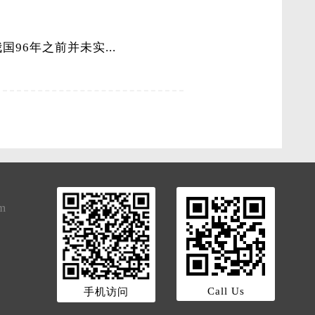
96年之前并未实...
om
Call Us
手机访问