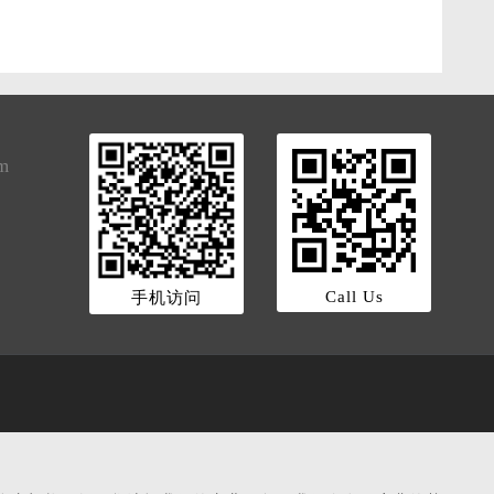
om
Call Us
手机访问