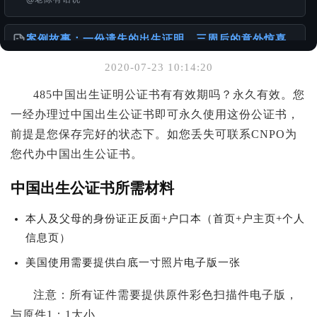
案例故事：一份遗失的出生证明，三周后的意外惊喜
@老陈有话说
2020-07-23 10:14:20
你可能也喜欢
485中国出生证明公证书有有效期吗？永久有效。您
一经办理过中国出生公证书即可永久使用这份公证书，
港台身份办理国内的无犯罪公证书
@样本库
前提是您保存完好的状态下。如您丢失可联系CNPO为
您代办中国出生公证书。
离婚的话 DS-3053 还需要另外一方签名吗？
@老陈有话说
中国出生公证书所需材料
本人及父母的身份证正反面+户口本（首页+户主页+个人
在申请美国移民时，如何正确准备出生公证？
@老陈有话说
信息页）
美国使用需要提供白底一寸照片电子版一张
注意：所有证件需要提供原件彩色扫描件电子版，
与原件1：1大小。