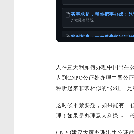
实事求是，帮你把事办成：只
@老陈有话说
案例故事：一份遗失的出生证
@老陈有话说
人在意大利如何办理中国出生
1949年以前出生老人相关文
@老陈有话说
人到CNPO公证处办理中国公证
种听起来非常相似的“公证三兄
“Apostille”中文译名的演变
@老陈有话说
这时候不禁要想，如果能有一
服务使用说明书
理！如果是办理意大利绿卡，
@老陈有话说
CNPO建议大家办理出生公证