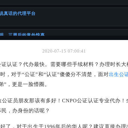
说真话的代理平台
明，三周后的意外惊喜
2020-07-15 07:00:41
你可能也喜欢
公证认证？代办最快。需要哪些手续材料？办理时长大
件办理的挑战与建议
时，对于“公证”和“认证”傻傻分不清楚，面对
出生公
弟”，更是一脸懵圈。
位公证员朋友那该有多好！CNPO公证认证专业代办！
移民，办身份的话呢？
就好了，对于出生于1996年后的华人呢？建议直接办