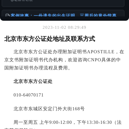
案例故事：一份遗失的出生证明，三周后的意外惊喜
@老陈有话说
2023-11-02 08:29:49
你可能也喜欢
北京市东方公证处地址及联系方式
沟通精简化，更高效服务海外华人客户
北京市东方公证处办理附加证明书APOSTILLE，在
@老陈有话说
京文书附加证明书代办机构，欢迎咨询CNPO具体的中
国附加证明书办理流程及费用。
怎么办理出生公证书？针对不同年代出生人群的详细
攻略
@老陈有话说
北京市东方公证处
010-64070171
港澳台同胞移民加速包：无犯罪公证办理全流程+真实
案例
@老陈有话说
北京市东城区安定门外大街168号
周一至周五 上午9:00-12:00，下午13:30-16:30（法