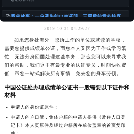
案例故事：一份遗失的出生证明，三周后的意外惊喜
@老陈有话说
2019-10-31 04:29:27
你可能也喜欢
如果您身处海外，您所工作的单位或就读的学校，
需要您提供成绩单公证，而您本人又因为工作或学习繁
港台身份办理国内的无犯罪公证书
@样本库
忙，无法分身回国处理这些事务，那么您可以来寻求我
们的帮助，我们这里有最专业的认证专员，时间快收费
服务使用说明书
低，帮您一站式解决所有事情，免去您的舟车劳顿。
@老陈有话说
中国公证处办理
成绩单
公证书一般需要以下证件和
1949年以前出生老人相关文件办理的挑战与建议
材料
@老陈有话说
申请人的身份证原件；
申请人的户口簿，集体户籍的申请人提供《常住人口登
记卡》本人页原件及经过户籍所在单位盖章的首页复印
件；