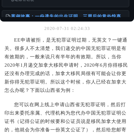
案例故事：一份遗失的出生证明，三周后的意外惊喜
@老陈有话说
2020-07-31 02:24:33
你可能也喜欢
EE申请被拒，是无犯罪证明过期，无英文？一键通
关。很多人不太清楚，我们递交的中国无犯罪证明是有
一张单程证，从赴港到移民的故事
@老陈有话说
有效期的，一般来说只有半年的有效期。所以，当你
2020年1月递交加拿大移民申请时，2020年6月你得移民
离婚的话 DS-3053 还需要另外一方签名吗？
还没有办理完成的话，加拿大移民局很有可能会让你更
@老陈有话说
新你得无犯罪证明。所以这个时候，你人已经在加拿大
怎么办呢？下面以山西省为例：
服务使用说明书
@老陈有话说
您可以在网上线上申请山西省无犯罪证明，然后打
印出来委托亲属、代理机构为您代办中国无犯罪证明公
证书（记得公证的时候要和公证员说是移民加拿大使用
的，他就会为你准备一份英文公证了），然后给您邮寄